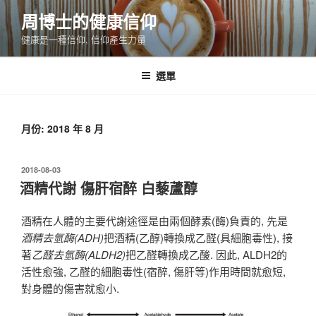
跳
周博士的健康信仰
至
健康是一種信仰, 信仰產生力量
主
要
內
選單
容
月份: 2018 年 8 月
發
2018-08-03
佈
酒精代謝 傷肝宿醉 白藜蘆醇
於
酒精在人體的主要代謝途徑是由兩個酵素(酶)負責的, 先是
酒精去氫酶(ADH)
把酒精(乙醇)轉換成乙醛(具細胞毒性), 接
著
乙醛去氫酶(ALDH2)
把乙醛轉換成乙酸. 因此, ALDH2的
活性愈強, 乙醛的細胞毒性(宿醉, 傷肝等)作用時間就愈短,
對身體的傷害就愈小.