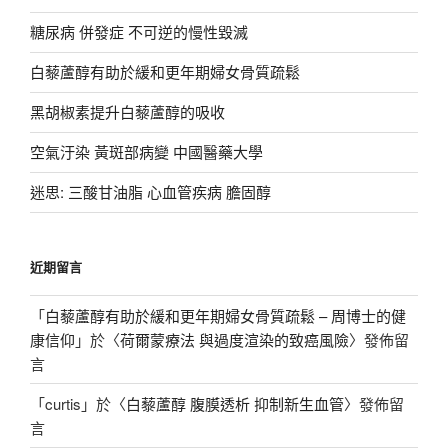
糖尿病 併發症 不可逆的慢性毀滅
白藜蘆醇有助於緩和更年期婦女骨質疏鬆
黑胡椒素提升白藜蘆醇的吸收
空氣汙染 黃斑部病變 中國醫藥大學
迷思: 三酸甘油脂 心血管疾病 膽固醇
近期留言
「
白藜蘆醇有助於緩和更年期婦女骨質疏鬆 – 周博士的健
康信仰
」於〈
荷爾蒙療法 與過度渲染的致癌風險
〉發佈留
言
「
curtis
」於〈
白藜蘆醇 腹膜透析 抑制新生血管
〉發佈留
言