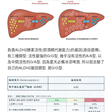
負責ALDH2酵素活性(即酒精代謝能力)的基因(源自遺傳),
有三種類型: 活性最強的G/G型, 幾乎沒有活性的A/A型, 以
及中間活性的G/A型. 因為夏天必備冰涼啤酒, 所以就去驗了
自己的ALDH2基因類型. 是G/G型.