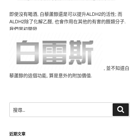
即使沒有喝酒, 白藜蘆醇還是可以提升ALDH2的活性; 而
ALDH2除了化解乙醛, 也會作用在其他的有害的醛類分子.
我們當初開發
, 並不知道白
藜蘆醇的這個功能, 算是意外的附加價值.
搜
搜
尋
尋
關
鍵
近期文章
字: