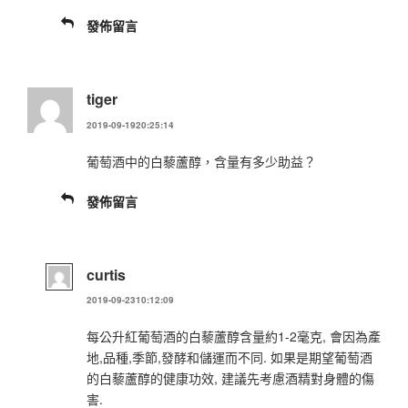
發佈留言
tiger
2019-09-1920:25:14
葡萄酒中的白藜蘆醇，含量有多少助益？
發佈留言
curtis
2019-09-2310:12:09
每公升紅葡萄酒的白藜蘆醇含量約1-2毫克, 會因為產
地,品種,季節,發酵和儲運而不同. 如果是期望葡萄酒
的白藜蘆醇的健康功效, 建議先考慮酒精對身體的傷
害.