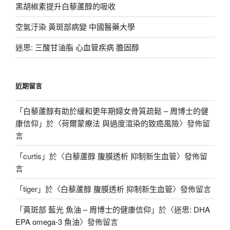
黑胡椒素提升白藜蘆醇的吸收
空氣汙染 黃斑部病變 中國醫藥大學
迷思: 三酸甘油脂 心血管疾病 膽固醇
近期留言
「
白藜蘆醇有助於緩和更年期婦女骨質疏鬆 – 周博士的健
康信仰
」於〈
荷爾蒙療法 與過度渲染的致癌風險
〉發佈留
言
「
curtis
」於〈
白藜蘆醇 腹膜透析 抑制新生血管
〉發佈留
言
「
tiger
」於〈
白藜蘆醇 腹膜透析 抑制新生血管
〉發佈留言
「
黃斑部 藍光 魚油 – 周博士的健康信仰
」於〈
迷思: DHA
EPA omega-3 魚油
〉發佈留言