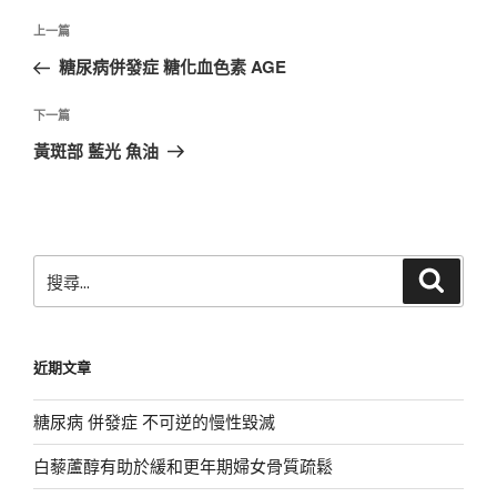
文
上
上一篇
章
一
糖尿病併發症 糖化血色素 AGE
導
篇
覽
文
下
下一篇
章
一
黃斑部 藍光 魚油
篇
文
章
搜
搜
尋
尋
關
鍵
近期文章
字:
糖尿病 併發症 不可逆的慢性毀滅
白藜蘆醇有助於緩和更年期婦女骨質疏鬆