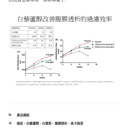
分
產品連結
類
標
癌症
、
白藜蘆醇
、
白雷斯
、
腹膜透析
、
高卡路里
籤