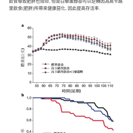
飲食導致肥胖也短命, 但是白藜蘆醇卻可以逆轉因為高卡路
里飲食(肥胖)所帶來健康惡化, 因此提高存活率.