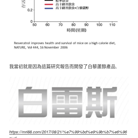
我當初就是因為這篇研究報告而開發了白藜蘆醇產品,
https://mri88.com/2017/08/21/%e7%99%bd%e9%9b%b7%e6%96