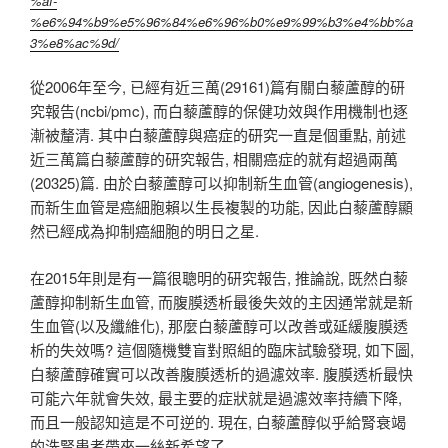
%af-
%e6%94%b9%e5%96%84%e6%96%b0%e9%99%b3%e4%bb%a
3%e8%ac%9d/
從2006年至今, 已經有近三萬(29161)篇有關白藜蘆醇的研
究報告(ncbi/pmc), 而白藜蘆醇的保健功效與作用機制也逐
漸被釐清. 其中白藜蘆醇與癌症的研究一直是個重點, 前述
近三萬篇白藜蘆醇的研究報告, 相關癌症的就有超過兩萬
(20325)篇. 由於白藜蘆醇可以抑制新生血管(angiogenesis),
而新生血管是癌細胞賴以生長複製的功能, 因此白藜蘆醇顯
然已經成為抑制癌細胞的明日之星.
在2015年則是有一篇很聰明的研究報告, 推論說, 既然白藜
蘆醇抑制新生血管, 而腹膜透析最後失效的主因通常就是新
生血管(以及纖維化), 那麼白藜蘆醇可以改善或延緩腹膜透
析的失效嗎? 這個隨機雙盲對照組的臨床試驗發現, 如下圖,
白藜蘆醇確實可以改善腹膜透析的過濾效率. 腹膜透析最快
可能六年就會失效, 最主要的症狀就是過濾效率持續下降,
而且一般認知這是不可逆的. 現在, 白藜蘆醇似乎給腎衰竭
的洗腎患者帶來一絲新希望了.