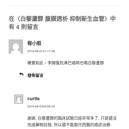
在〈白藜蘆醇 腹膜透析 抑制新生血管〉中
有 4 則留言
程小姐
2019-08-0121:17:48
確實如此，李開復抗淋巴癌時也喝白藜蘆醇
發佈留言
curtis
2019-08-0206:08:42
謝謝. 白藜蘆醇的臨床試驗已經非常多了, 只是還沒
完成藥物註冊, 所以還不能取代西醫的癌症治療.