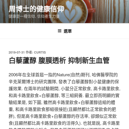
跳
周博士的健康信仰
至
健康是一種信仰, 信仰產生力量
主
要
內
選單
容
發
2019-07-31
作者:
CURTIS
佈
白藜蘆醇 腹膜透析 抑制新生血管
於
2006年在全球首屆一指的Nature(自然)期刊, 哈佛醫學院的
辛克萊爾博士的研究團隊, 發表了白藜蘆醇對小鼠健康的保
護效果. 在兩年的試驗期間, 小鼠分正常飲食, 高卡路里飲食,
和高卡路里飲食+白藜蘆醇, 等三組飼養. 最立即而明顯的實
驗結果是, 如下圖, 雖然高卡路里飲食+白藜蘆醇這組的體
重, 和高卡路里飲食那組很接近(且顯然都比正常飲食的肥
胖), 但是高卡路里飲食+白藜蘆醇的存活率, 卻類似正常飲
食(且顯然都比高卡路里飲食的活得久). 也就是說, 高卡路里